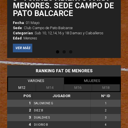
MENORES. SEDE CAMPO DE
PATO BALCARCE
Fecha
: 01 Mayo
Fecha
Fecha
Sede
: Club Campo de Pato Balcarce
Sede
Sede
Categorías
: Sub 10, 12,14,16 y 18 Damas y Caballeros
Categorías
Categorías
Edad
: Menores
Edad
Edad
VER MÁS
RANKING FAT DE MENORES
VARONES
MUJERES
M12
M14
M16
M18
POS
JUGADOR
Nº ID
1
SALOMONE G
1
2
DIEZ B
2
3
DUALDHE S
3
4
DI IORIO B
4