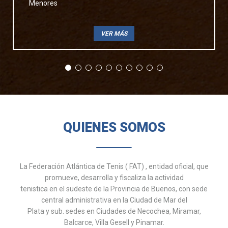
Menores
VER MÁS
QUIENES SOMOS
La Federación Atlántica de Tenis ( FAT) , entidad oficial, que
promueve, desarrolla y fiscaliza la actividad
tenistica en el sudeste de la Provincia de Buenos, con sede
central administrativa en la Ciudad de Mar del
Plata y sub. sedes en Ciudades de Necochea, Miramar,
Balcarce, Villa Gesell y Pinamar.