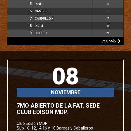
5
DINI T
5
6
CAMPOS R
6
7
CAUDULLO X
7
8
DIZ M
8
9
DE COL I
9
VER MÁS
08
NOVIEMBRE
7MO ABIERTO DE LA FAT. SEDE
CLUB EDISON MDP.
Club Edison MDP
Sub 10, 12,14,16 y 18 Damas y Caballeros