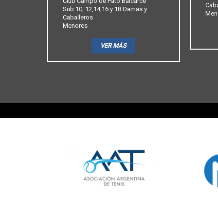
Club Campo de Pato Balcarce
Caba
Sub 10, 12,14,16 y 18 Damas y
Men
Caballeros
Menores
VER MÁS