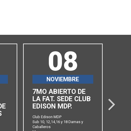
08
NOVIEMBRE
7MO ABIERTO DE
6TO
LA FAT. SEDE CLUB
ABI
next
DE
EDISON MDP.
FAT
S
PRO
Club Edison MDP
Sub 10, 12,14,16 y 18 Damas y
Club Ba
Caballeros
Sub 10,