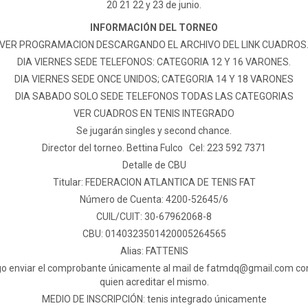
20 21 22 y 23 de junio.
INFORMACIÓN DEL TORNEO
VER PROGRAMACION DESCARGANDO EL ARCHIVO DEL LINK CUADROS
DIA VIERNES SEDE TELEFONOS: CATEGORIA 12 Y 16 VARONES.
DIA VIERNES SEDE ONCE UNIDOS; CATEGORIA 14 Y 18 VARONES
DIA SABADO SOLO SEDE TELEFONOS TODAS LAS CATEGORIAS
VER CUADROS EN TENIS INTEGRADO
Se jugarán singles y second chance.
Director del torneo. Bettina Fulco Cel: 223 592 7371
Detalle de CBU
Titular: FEDERACION ATLANTICA DE TENIS FAT
Número de Cuenta: 4200-52645/6
CUIL/CUIT: 30-67962068-8
CBU: 0140323501420005264565
Alias: FATTENIS
ago enviar el comprobante únicamente al mail de
fatmdq@gmail.com
con
quien acreditar el mismo.
MEDIO DE INSCRIPCIÓN: tenis integrado únicamente