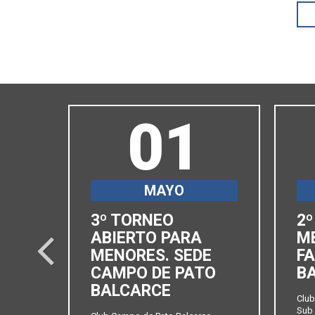
01
MAYO
3º TORNEO
2º
SEDE
ABIERTO PARA
M
prev
MENORES. SEDE
FA
CAMPO DE PATO
B
BALCARCE
 y
Club
Sub 