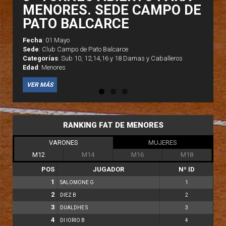
MENORES. SEDE CAMPO DE
PATO BALCARCE
Fecha
: 01 Mayo
Fecha
Fecha
Sede
: Club Campo de Pato Balcarce
Sede
Sede
Categorías
: Sub 10, 12,14,16 y 18 Damas y Caballeros
Categorías
Categorías
Edad
: Menores
Edad
Edad
VER MÁS
RANKING FAT DE MENORES
VARONES
MUJERES
M12
M14
M16
M18
POS
JUGADOR
Nº ID
1
SALOMONE G
1
2
DIEZ B
2
3
DUALDHE S
3
4
DI IORIO B
4