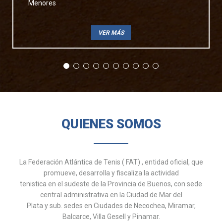
Menores
VER MÁS
QUIENES SOMOS
La Federación Atlántica de Tenis ( FAT) , entidad oficial, que
promueve, desarrolla y fiscaliza la actividad
tenistica en el sudeste de la Provincia de Buenos, con sede
central administrativa en la Ciudad de Mar del
Plata y sub. sedes en Ciudades de Necochea, Miramar,
Balcarce, Villa Gesell y Pinamar.