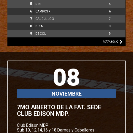
5
DINI T
5
6
CAMPOS R
6
7
CAUDULLO X
7
8
DIZ M
8
9
DE COL I
9
VER MÁS
08
NOVIEMBRE
7MO ABIERTO DE LA FAT. SEDE
CLUB EDISON MDP.
Club Edison MDP
Sub 10, 12,14,16 y 18 Damas y Caballeros