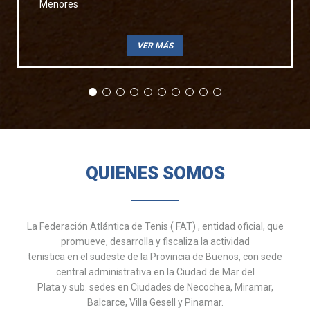
Menores
VER MÁS
QUIENES SOMOS
La Federación Atlántica de Tenis ( FAT) , entidad oficial, que
promueve, desarrolla y fiscaliza la actividad
tenistica en el sudeste de la Provincia de Buenos, con sede
central administrativa en la Ciudad de Mar del
Plata y sub. sedes en Ciudades de Necochea, Miramar,
Balcarce, Villa Gesell y Pinamar.