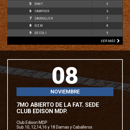
5
DINI T
5
6
CAMPOS R
6
7
CAUDULLO X
7
8
DIZ M
8
9
DE COL I
9
VER MÁS
08
NOVIEMBRE
7MO ABIERTO DE LA FAT. SEDE
CLUB EDISON MDP.
Club Edison MDP
Sub 10, 12,14,16 y 18 Damas y Caballeros