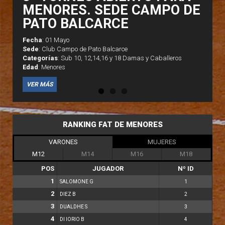
MENORES. SEDE CAMPO DE
PATO BALCARCE
Fecha
: 01 Mayo
Fecha
Fecha
Sede
: Club Campo de Pato Balcarce
Sede
Sede
Categorías
: Sub 10, 12,14,16 y 18 Damas y Caballeros
Categorías
Categorías
Edad
: Menores
Edad
Edad
VER MÁS
RANKING FAT DE MENORES
VARONES
MUJERES
M12
M14
M16
M18
POS
JUGADOR
Nº ID
1
SALOMONE G
1
2
DIEZ B
2
3
DUALDHE S
3
4
DI IORIO B
4