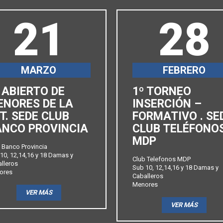
21
28
MARZO
FEBRERO
 ABIERTO DE
1º TORNEO
ENORES DE LA
INSERCIÓN –
T. SEDE CLUB
FORMATIVO . SE
ANCO PROVINCIA
CLUB TELÉFONO
MDP
 Banco Provincia
10, 12,14,16 y 18 Damas y
Club Telefonos MDP
lleros
Sub 10, 12,14,16 y 18 Damas y
ores
Caballeros
Menores
VER MÁS
VER MÁS