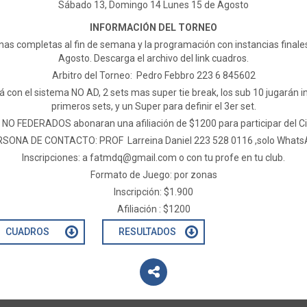
Sábado 13, Domingo 14 Lunes 15 de Agosto
INFORMACIÓN DEL TORNEO
as completas al fin de semana y la programación con instancias finale
Agosto. Descarga el archivo del link cuadros.
Arbitro del Torneo: Pedro Febbro 223 6 845602
con el sistema NO AD, 2 sets mas super tie break, los sub 10 jugarán in
primeros sets, y un Super para definir el 3er set.
 NO FEDERADOS abonaran una afiliación de $1200 para participar del Cir
SONA DE CONTACTO: PROF Larreina Daniel 223 528 0116 ,solo What
Inscripciones: a
fatmdq@gmail.com
o con tu profe en tu club.
Formato de Juego: por zonas
Inscripción: $1.900
Afiliación : $1200
CUADROS
RESULTADOS