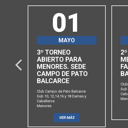
01
MAYO
3º TORNEO
2º
SEDE
ABIERTO PARA
M
prev
MENORES. SEDE
FA
CAMPO DE PATO
B
BALCARCE
 y
Club
Sub 
Club Campo de Pato Balcarce
Caba
Sub 10, 12,14,16 y 18 Damas y
Men
Caballeros
Menores
VER MÁS