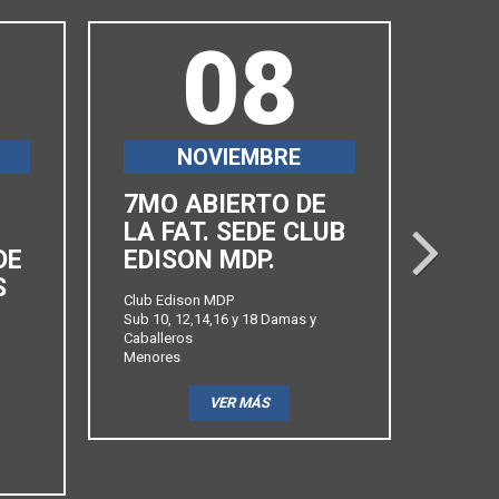
08
NOVIEMBRE
7MO ABIERTO DE
6TO
LA FAT. SEDE CLUB
ABI
next
DE
EDISON MDP.
FAT
S
PRO
Club Edison MDP
Sub 10, 12,14,16 y 18 Damas y
Club Ba
Caballeros
Sub 10,
Menores
Caballe
Menore
VER MÁS