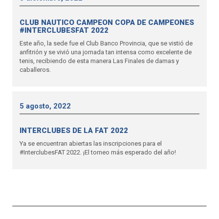
CLUB NAUTICO CAMPEON COPA DE CAMPEONES
#INTERCLUBESFAT 2022
Este año, la sede fue el Club Banco Provincia, que se vistió de
anfitrión y se vivió una jornada tan intensa como excelente de
tenis, recibiendo de esta manera Las Finales de damas y
caballeros.
5 agosto, 2022
INTERCLUBES DE LA FAT 2022
Ya se encuentran abiertas las inscripciones para el
#InterclubesFAT 2022. ¡El torneo más esperado del año!