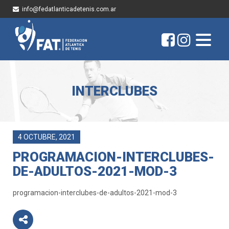
info@fedatlanticadetenis.com.ar
INTERCLUBES
4 OCTUBRE, 2021
PROGRAMACION-INTERCLUBES-
DE-ADULTOS-2021-MOD-3
programacion-interclubes-de-adultos-2021-mod-3