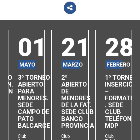
3
01
21
28
MAYO
MARZO
FEBRERO
RNEO
3º TORNEO
2º
1º TORNEO
IÓN.
ABIERTO
ABIERTO
INSERCIÓN
ISON
PARA
DE
–
MENORES.
MENORES
FORMATIV
SEDE
DE LA FAT.
. SEDE
CAMPO DE
SEDE CLUB
CLUB
PATO
BANCO
TELÉFONOS
BALCARCE
PROVINCIA
MDP
Club
Club
Club