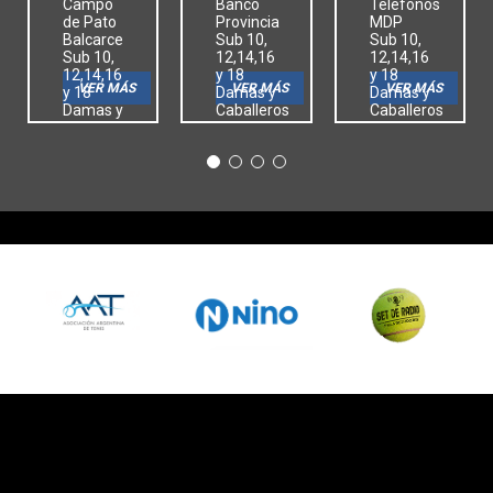
Campo
Banco
Telefonos
de Pato
Provincia
MDP
Balcarce
Sub 10,
Sub 10,
Sub 10,
12,14,16
12,14,16
12,14,16
y 18
y 18
VER MÁS
VER MÁS
VER MÁS
y 18
Damas y
Damas y
Damas y
Caballeros
Caballeros
Caballeros
Menores
Menores
Menores