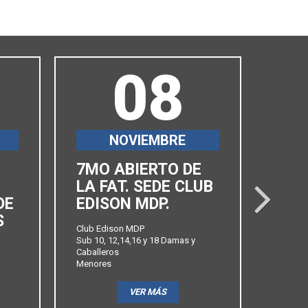
08
NOVIEMBRE
7MO ABIERTO DE
6TO
LA FAT. SEDE CLUB
ABI
next
DE
EDISON MDP.
FAT
S
PRO
Club Edison MDP
Sub 10, 12,14,16 y 18 Damas y
Club Ba
Caballeros
Sub 10,
Menores
Caballe
Menore
VER MÁS