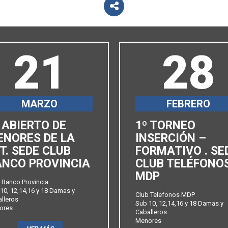
21
28
MARZO
FEBRERO
 ABIERTO DE
1º TORNEO
ENORES DE LA
INSERCIÓN –
T. SEDE CLUB
FORMATIVO . SE
ANCO PROVINCIA
CLUB TELÉFONO
MDP
 Banco Provincia
10, 12,14,16 y 18 Damas y
Club Telefonos MDP
lleros
Sub 10, 12,14,16 y 18 Damas y
ores
Caballeros
Menores