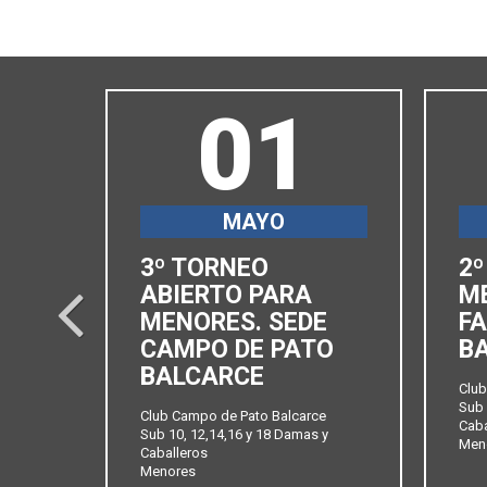
01
MAYO
3º TORNEO
2º
SEDE
ABIERTO PARA
M
prev
MENORES. SEDE
FA
CAMPO DE PATO
B
BALCARCE
 y
Club
Sub 
Club Campo de Pato Balcarce
Caba
Sub 10, 12,14,16 y 18 Damas y
Men
Caballeros
Menores