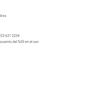
dros.
223 621 2234
escuento del %50 en el cun