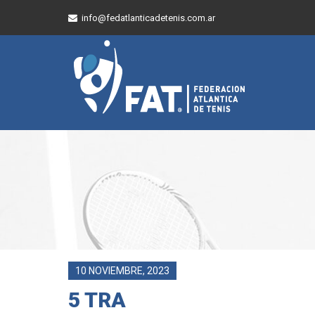
info@fedatlanticadetenis.com.ar
10 NOVIEMBRE, 2023
5 TRA