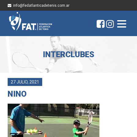
info@fedatlanticadetenis.com.ar
INTERCLUBES
27 JULIO, 2021
NINO