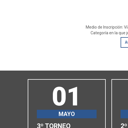
Medio de Inscripción: V
Categoría en la que 
A
01
MAYO
3º TORNEO
2º