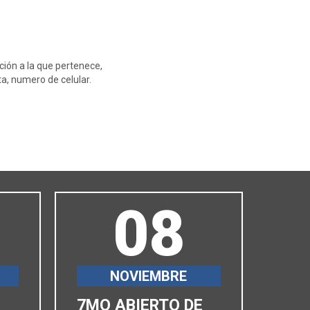
ción a la que pertenece,
a, numero de celular.
08
NOVIEMBRE
7MO ABIERTO DE
6TO