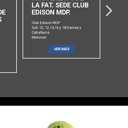
LA FAT. SEDE CLUB
ABI
next
DE
EDISON MDP.
FAT
S
PRO
Club Edison MDP
Sub 10, 12,14,16 y 18 Damas y
Club Ba
Caballeros
Sub 10,
Menores
Caballe
Menore
VER MÁS