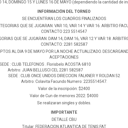
14, DOMINGO 15 Y LUNES 16 DE MAYO (dependiendo la cantidad de ins
INFORMACIÓN DEL TORNEO
SE ENCUENTRAN LOS CUADROS FINALIZADOS
TEGORIAS QUE SE JUGARAN: VAR 10, VAR 14 Y VAR 16. ARBITRO FAC
CONTACTO 223 5514547
ORIAS QUE SE JUGARAN: DAM 14, DAM 16, VAR 12 Y VAR 18. ARBITRO
CONTACTO: 2281 582587
RIPTOS AL DIA 9 DE MAYO POR LA NOCHE ACTUALIZADO. DESCARGANDO
ACEPTACIONES
SEDE : CLUB TELEFONOS . Florisbelo ACOSTA 6810
Arbitro: JUAN BELLUSCI CEL 2281 582587
SEDE : CLUB ONCE UNIDOS DIRECCION: FALKNER Y ROLDAN 52
Arbitro: Colavita Facundo Numero: 2235514547.
Valor de la inscripción: $2400
Valor de Cun de menores 2022: $4000
Se realizaran singles y dobles.
IMPORTANTE
DETALLE CBU
Titular: FEDERACION ATLANTICA DE TENIS FAT