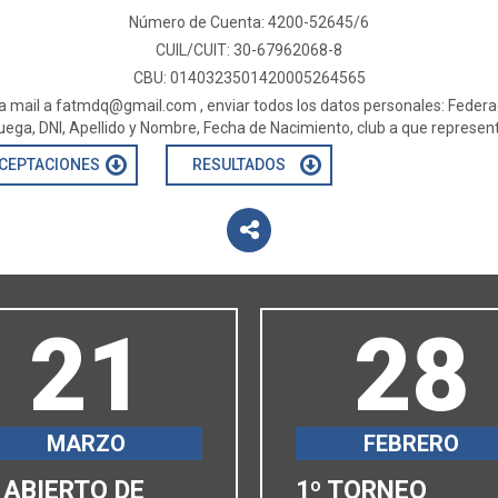
Número de Cuenta: 4200-52645/6
CUIL/CUIT: 30-67962068-8
CBU: 0140323501420005264565
ía mail a
fatmdq@gmail.com
, enviar todos los datos personales: Federa
juega, DNI, Apellido y Nombre, Fecha de Nacimiento, club a que represent
CEPTACIONES
RESULTADOS
21
28
MARZO
FEBRERO
 ABIERTO DE
1º TORNEO