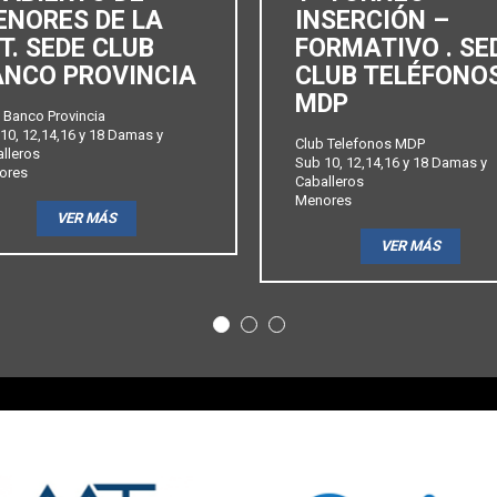
ENORES DE LA
INSERCIÓN –
T. SEDE CLUB
FORMATIVO . SE
ANCO PROVINCIA
CLUB TELÉFONO
MDP
 Banco Provincia
10, 12,14,16 y 18 Damas y
Club Telefonos MDP
lleros
Sub 10, 12,14,16 y 18 Damas y
ores
Caballeros
Menores
VER MÁS
VER MÁS