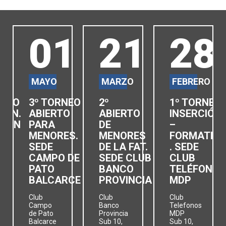
3
01
21
28
MAYO
MARZO
FEBRERO
RNEO
3º TORNEO
2º
1º TORNEO
IÓN.
ABIERTO
ABIERTO
INSERCIÓN
ISON
PARA
DE
–
MENORES.
MENORES
FORMATIV
SEDE
DE LA FAT.
. SEDE
CAMPO DE
SEDE CLUB
CLUB
PATO
BANCO
TELÉFONOS
BALCARCE
PROVINCIA
MDP
Club
Club
Club
Campo
Banco
Telefonos
de Pato
Provincia
MDP
Balcarce
Sub 10,
Sub 10,