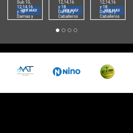
Sub 10,
12,14,16
12,14,16
12,14,16
y 18
y 18
VER MÁS
VER MÁS
VER MÁS
y 18
Damas y
Damas y
Damas y
Caballeros
Caballeros
Caballeros
Menores
Menores
Menores