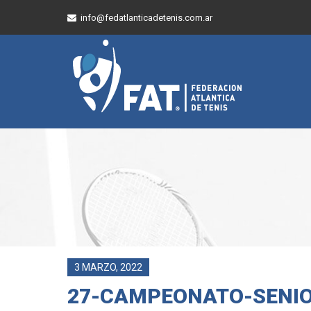
info@fedatlanticadetenis.com.ar
3 MARZO, 2022
27-CAMPEONATO-SENI