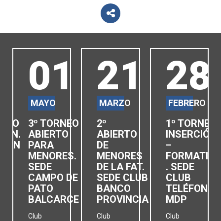
3
01
21
28
MAYO
MARZO
FEBRERO
RNEO
3º TORNEO
2º
1º TORNEO
IÓN.
ABIERTO
ABIERTO
INSERCIÓN
ISON
PARA
DE
–
MENORES.
MENORES
FORMATIV
SEDE
DE LA FAT.
. SEDE
CAMPO DE
SEDE CLUB
CLUB
PATO
BANCO
TELÉFONOS
BALCARCE
PROVINCIA
MDP
Club
Club
Club