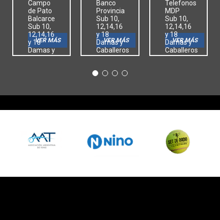
Campo
Banco
Telefonos
de Pato
Provincia
MDP
Balcarce
Sub 10,
Sub 10,
Sub 10,
12,14,16
12,14,16
12,14,16
y 18
y 18
VER MÁS
VER MÁS
VER MÁS
y 18
Damas y
Damas y
Damas y
Caballeros
Caballeros
Caballeros
Menores
Menores
Menores