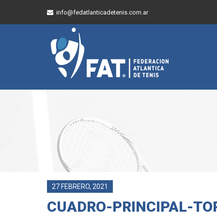
info@fedatlanticadetenis.com.ar
27 FEBRERO, 2021
CUADRO-PRINCIPAL-TO