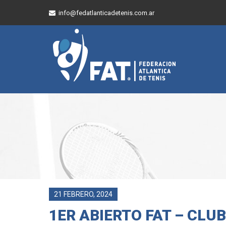
info@fedatlanticadetenis.com.ar
21 FEBRERO, 2024
1ER ABIERTO FAT – CLU