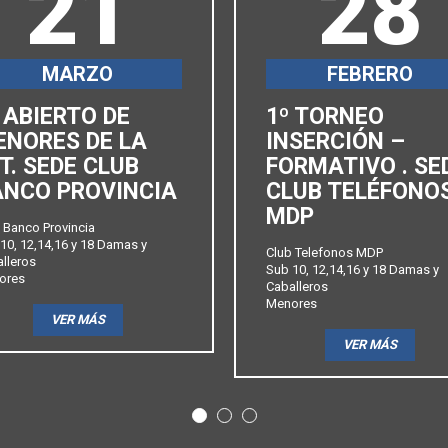
21
28
MARZO
FEBRERO
 ABIERTO DE
1º TORNEO
ENORES DE LA
INSERCIÓN –
T. SEDE CLUB
FORMATIVO . SE
ANCO PROVINCIA
CLUB TELÉFONO
MDP
 Banco Provincia
10, 12,14,16 y 18 Damas y
Club Telefonos MDP
lleros
Sub 10, 12,14,16 y 18 Damas y
ores
Caballeros
Menores
VER MÁS
VER MÁS