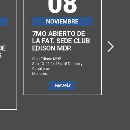
08
NOVIEMBRE
7MO ABIERTO DE
6TO
LA FAT. SEDE CLUB
ABI
next
DE
EDISON MDP.
FAT
S
PRO
Club Edison MDP
Sub 10, 12,14,16 y 18 Damas y
Club Ba
Caballeros
Sub 10,
Menores
Caballe
Menore
VER MÁS