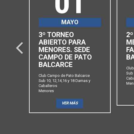
01
MAYO
3º TORNEO
2º
SEDE
ABIERTO PARA
M
prev
MENORES. SEDE
FA
CAMPO DE PATO
B
BALCARCE
 y
Club
Sub 
Club Campo de Pato Balcarce
Caba
Sub 10, 12,14,16 y 18 Damas y
Men
Caballeros
Menores
VER MÁS