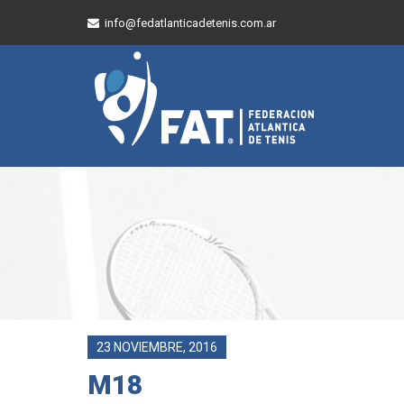
info@fedatlanticadetenis.com.ar
23 NOVIEMBRE, 2016
M18