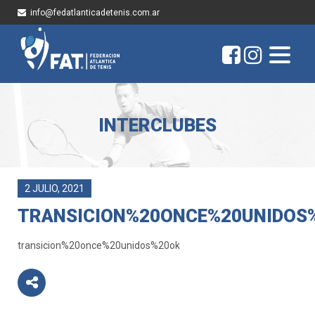
info@fedatlanticadetenis.com.ar
INTERCLUBES
2 JULIO, 2021
TRANSICION%20ONCE%20UNIDOS
transicion%20once%20unidos%20ok